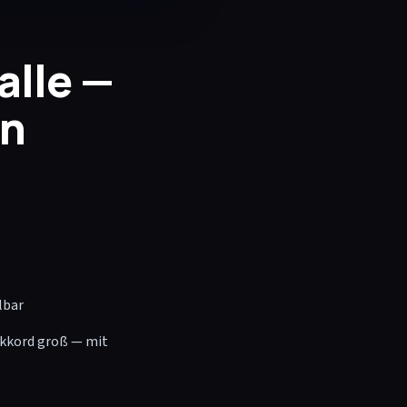
alle —
en
lbar
Akkord groß — mit