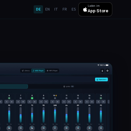
Laden im
DE
EN
IT
FR
ES
App Store