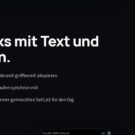
s mit Text und
n.
erzeit griffbereit abspielen
aufen synchron mit
einer gemischten SetList für den Gig