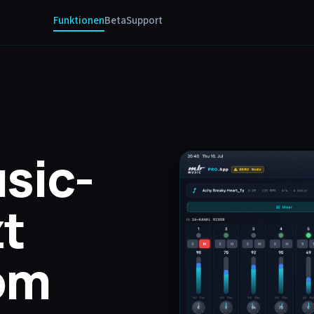
Funktionen
Beta
Support
sic-
zt
om