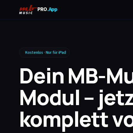
PRO
.App
Kostenlos · Nur für iPad
Dein MB-Mu
Modul – jet
komplett v