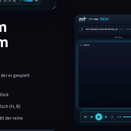
m
im
 der er gespielt
Blick
tsch (H, B)
bt der reine